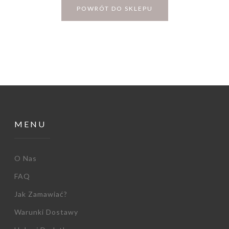
POWRÓT DO SKLEPU
MENU
O Nas
FAQ
Jak Zamawiać?
Warunki Dostawy