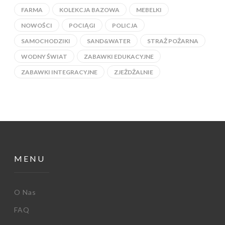
FARMA
KOLEKCJA BAZOWA
MEBELKI
NOWOŚCI
POCIĄGI
POLICJA
SAMOCHODZIKI
SAND&WATER
STRAŻ POŻARNA
WODNY ŚWIAT
ZABAWKI EDUKACYJNE
ZABAWKI INTEGRACYJNE
ZJEŻDŻALNIE
MENU
O Nas
FAQ