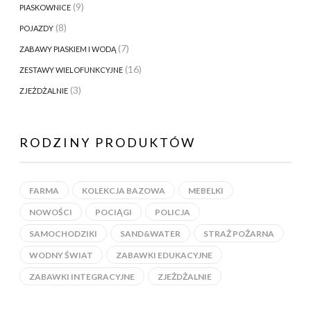
(9)
PIASKOWNICE
(8)
POJAZDY
(7)
ZABAWY PIASKIEM I WODĄ
(16)
ZESTAWY WIELOFUNKCYJNE
(3)
ZJEŻDŻALNIE
RODZINY PRODUKTÓW
FARMA
KOLEKCJA BAZOWA
MEBELKI
NOWOŚCI
POCIĄGI
POLICJA
SAMOCHODZIKI
SAND&WATER
STRAŻ POŻARNA
WODNY ŚWIAT
ZABAWKI EDUKACYJNE
ZABAWKI INTEGRACYJNE
ZJEŻDŻALNIE