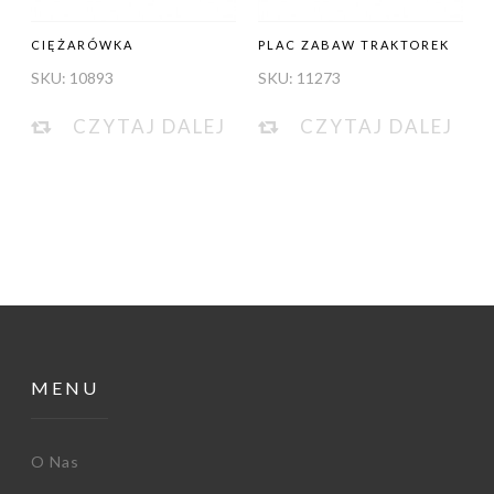
CIĘŻARÓWKA
PLAC ZABAW TRAKTOREK
SKU:
10893
SKU:
11273
CZYTAJ DALEJ
CZYTAJ DALEJ
MENU
O Nas