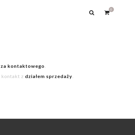
0
rza kontaktowego
.
 kontakt z
działem sprzedaży
.