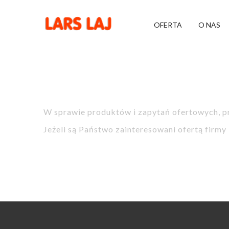
OFERTA
O NAS
W sprawie produktów i zapytań ofertowych, pr
Jeżeli są Państwo zainteresowani ofertą firmy