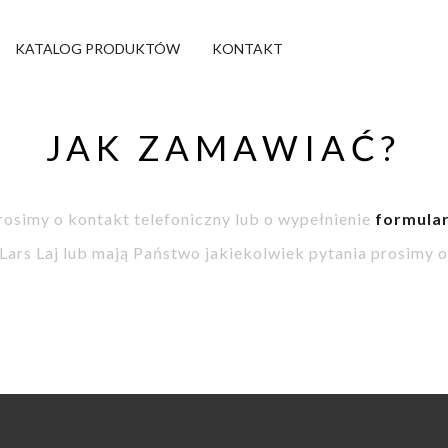
KATALOG PRODUKTÓW
KONTAKT
JAK ZAMAWIAĆ?
osimy o kontakt telefoniczny lub o wypełnienie
formula
 Lars Laj lub mają Państwo jakiekolwiek pytania prosimy o