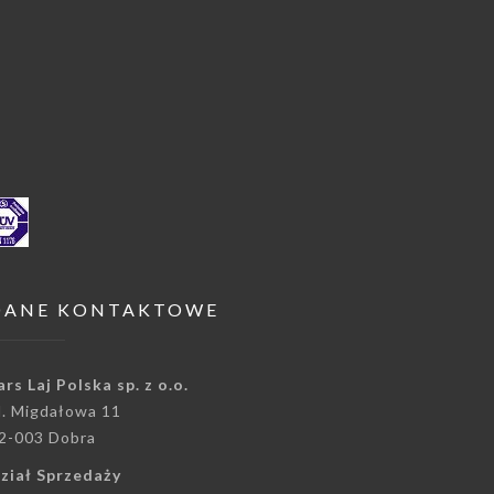
DANE KONTAKTOWE
ars Laj Polska sp. z o.o.
l. Migdałowa 11
2-003 Dobra
ział Sprzedaży