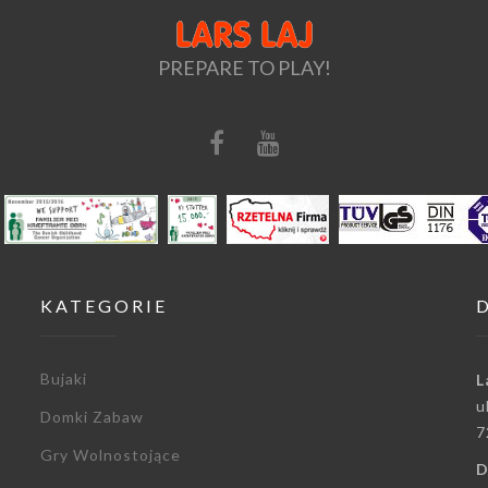
PREPARE TO PLAY!
KATEGORIE
Bujaki
L
u
Domki Zabaw
7
Gry Wolnostojące
D