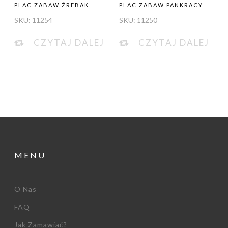
PLAC ZABAW ŹREBAK
PLAC ZABAW PANKRACY
SKU:
11254
SKU:
11250
CZYTAJ DALEJ
CZYTAJ DALEJ
MENU
O Nas
FAQ
Jak Zamawiać?