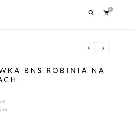
0
WKA BNS ROBINIA NA
ACH
wki
zowa