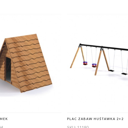
OMEK
PLAC ZABAW HUŚTAWKA 2+2
44
SKU:
11180