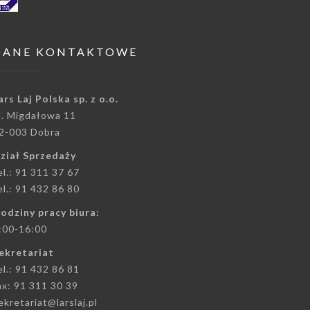
DANE KONTAKTOWE
ars Laj Polska sp. z o.o.
l. Migdałowa 11
2-003 Dobra
ział Sprzedaży
el.: 91 311 37 67
el.: 91 432 86 80
odziny pracy biura:
:00-16:00
ekretariat
el.: 91 432 86 81
ax: 91 311 30 39
ekretariat@larslaj.pl