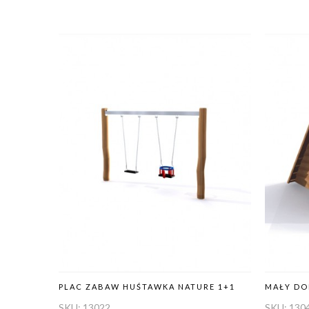
PLAC ZABAW HUŚTAWKA NATURE 1+1
MAŁY D
SKU:
13022
SKU:
130