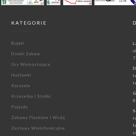
KATEGORIE
Bujaki
L
u
Domki Zabaw
7
Gry Wolnostojące
D
Huśtawki
t
t
Karuzele
G
Krzesełka I Stoliki
8
Pojazdy
S
Zabawy Piaskiem I Wodą
t
f
Zestawy Wielofunkcyjne
s