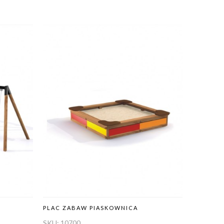
PLAC ZABAW PIASKOWNICA
PLAC ZA
SKU:
10700
SKU:
108