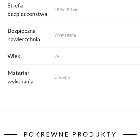
Strefa
480×480 cm
bezpieczeństwa
Bezpieczna
Wymagana
nawierzchnia
Wiek
2+
Materiał
Drewno
wykonania
POKREWNE PRODUKTY