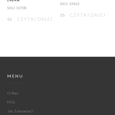
ZABAW
SKU:
19423
SKU:
10708
CZYTAJ DALEJ
CZYTAJ DALEJ
MENU
O Nas
FAQ
Jak Zamawiać?