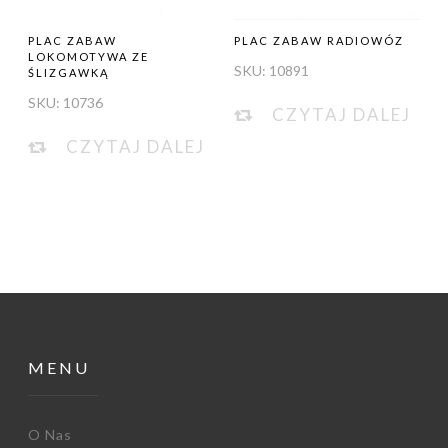
PLAC ZABAW
PLAC ZABAW RADIOWÓZ
LOKOMOTYWA ZE
SKU:
10891
ŚLIZGAWKĄ
SKU:
10736
CZYTAJ DALEJ
CZYTAJ DALEJ
MENU
O Nas